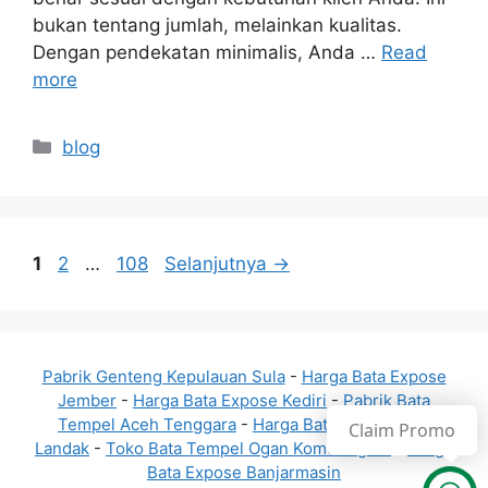
bukan tentang jumlah, melainkan kualitas.
Dengan pendekatan minimalis, Anda …
Read
more
Kategori
blog
Halaman
Halaman
Halaman
1
2
…
108
Selanjutnya
→
Pabrik Genteng Kepulauan Sula
-
Harga Bata Expose
Jember
-
Harga Bata Expose Kediri
-
Pabrik Bata
Tempel Aceh Tenggara
-
Harga Bata Merah Pres
Claim Promo
Landak
-
Toko Bata Tempel Ogan Komering Ilir
-
Harga
Bata Expose Banjarmasin