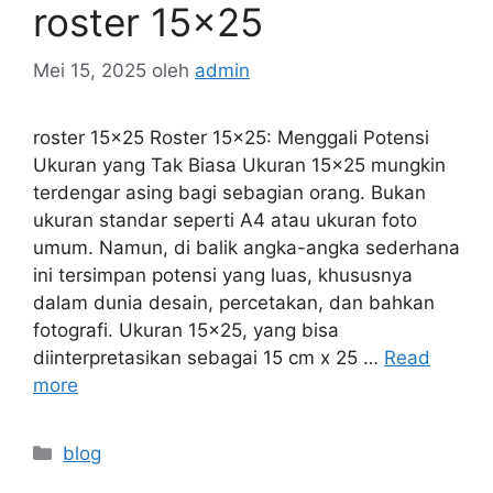
roster 15×25
Mei 15, 2025
oleh
admin
roster 15×25 Roster 15×25: Menggali Potensi
Ukuran yang Tak Biasa Ukuran 15×25 mungkin
terdengar asing bagi sebagian orang. Bukan
ukuran standar seperti A4 atau ukuran foto
umum. Namun, di balik angka-angka sederhana
ini tersimpan potensi yang luas, khususnya
dalam dunia desain, percetakan, dan bahkan
fotografi. Ukuran 15×25, yang bisa
diinterpretasikan sebagai 15 cm x 25 …
Read
more
Kategori
blog