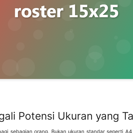
ali Potensi Ukuran yang Ta
agi sebagian orang. Bukan ukuran standar seperti A4