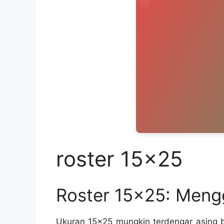
roster 15×25
Roster 15×25: Mengg
Ukuran 15×25 mungkin terdengar asing b