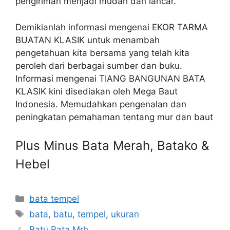
pengiriman menjadi mudah dan lancar.
Demikianlah informasi mengenai EKOR TARMA
BUATAN KLASIK untuk menambah
pengetahuan kita bersama yang telah kita
peroleh dari berbagai sumber dan buku.
Informasi mengenai TIANG BANGUNAN BATA
KLASIK kini disediakan oleh Mega Baut
Indonesia. Memudahkan pengenalan dan
peningkatan pemahaman tentang mur dan baut
Plus Minus Bata Merah, Batako &
Hebel
Kategori
bata tempel
Tag
bata
,
batu
,
tempel
,
ukuran
Batu Bata Mrh