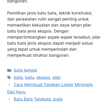
bangunan.
Pemilihan jenis batu bata, teknik konstruksi,
dan perawatan rutin sangat penting untuk
memastikan kekuatan dan daya tahan pilar
batu bata jenis ekspos. Dengan
mempertimbangkan aspek-aspek tersebut, pilar
batu bata jenis ekspos dapat menjadi solusi
yang tepat untuk memperindah dan
memperkuat struktur bangunan.
Kategori
bata tempel
Tag
bata
,
batu
,
ekspos
,
pilar
Cara Membuat Cetakan Loster Minimalis
Dari Kayu
Batu Bata Terakota Jogja