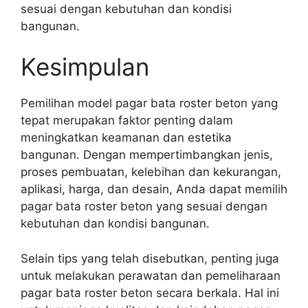
sesuai dengan kebutuhan dan kondisi
bangunan.
Kesimpulan
Pemilihan model pagar bata roster beton yang
tepat merupakan faktor penting dalam
meningkatkan keamanan dan estetika
bangunan. Dengan mempertimbangkan jenis,
proses pembuatan, kelebihan dan kekurangan,
aplikasi, harga, dan desain, Anda dapat memilih
pagar bata roster beton yang sesuai dengan
kebutuhan dan kondisi bangunan.
Selain tips yang telah disebutkan, penting juga
untuk melakukan perawatan dan pemeliharaan
pagar bata roster beton secara berkala. Hal ini