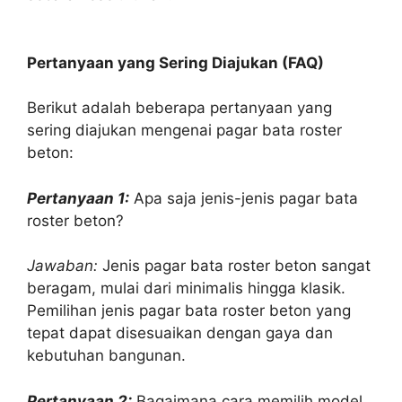
Pertanyaan yang Sering Diajukan (FAQ)
Berikut adalah beberapa pertanyaan yang
sering diajukan mengenai pagar bata roster
beton:
Pertanyaan 1:
Apa saja jenis-jenis pagar bata
roster beton?
Jawaban:
Jenis pagar bata roster beton sangat
beragam, mulai dari minimalis hingga klasik.
Pemilihan jenis pagar bata roster beton yang
tepat dapat disesuaikan dengan gaya dan
kebutuhan bangunan.
Pertanyaan 2:
Bagaimana cara memilih model