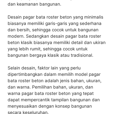
dan keamanan bangunan.
Desain pagar bata roster beton yang minimalis
biasanya memiliki garis-garis yang sederhana
dan bersih, sehingga cocok untuk bangunan
modern. Sedangkan desain pagar bata roster
beton klasik biasanya memiliki detail dan ukiran
yang lebih rumit, sehingga cocok untuk
bangunan bergaya klasik atau tradisional.
Selain desain, faktor lain yang perlu
dipertimbangkan dalam memilih model pagar
bata roster beton adalah jenis bahan, ukuran,
dan warna. Pemilihan bahan, ukuran, dan
warna pagar bata roster beton yang tepat
dapat mempercantik tampilan bangunan dan
menyesuaikan dengan konsep bangunan
secara keseluruhan.