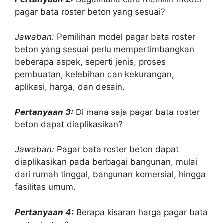
pagar bata roster beton yang sesuai?
Jawaban:
Pemilihan model pagar bata roster
beton yang sesuai perlu mempertimbangkan
beberapa aspek, seperti jenis, proses
pembuatan, kelebihan dan kekurangan,
aplikasi, harga, dan desain.
Pertanyaan 3:
Di mana saja pagar bata roster
beton dapat diaplikasikan?
Jawaban:
Pagar bata roster beton dapat
diaplikasikan pada berbagai bangunan, mulai
dari rumah tinggal, bangunan komersial, hingga
fasilitas umum.
Pertanyaan 4:
Berapa kisaran harga pagar bata