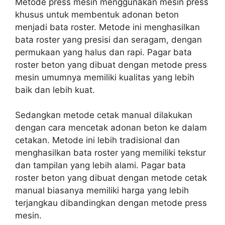
Metode press mesin menggunakan mesin press
khusus untuk membentuk adonan beton
menjadi bata roster. Metode ini menghasilkan
bata roster yang presisi dan seragam, dengan
permukaan yang halus dan rapi. Pagar bata
roster beton yang dibuat dengan metode press
mesin umumnya memiliki kualitas yang lebih
baik dan lebih kuat.
Sedangkan metode cetak manual dilakukan
dengan cara mencetak adonan beton ke dalam
cetakan. Metode ini lebih tradisional dan
menghasilkan bata roster yang memiliki tekstur
dan tampilan yang lebih alami. Pagar bata
roster beton yang dibuat dengan metode cetak
manual biasanya memiliki harga yang lebih
terjangkau dibandingkan dengan metode press
mesin.