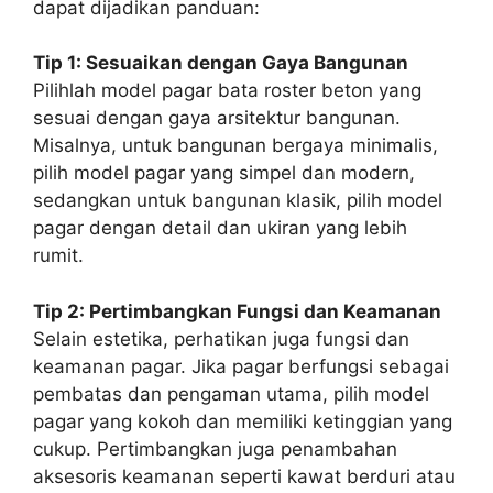
dapat dijadikan panduan:
Tip 1: Sesuaikan dengan Gaya Bangunan
Pilihlah model pagar bata roster beton yang
sesuai dengan gaya arsitektur bangunan.
Misalnya, untuk bangunan bergaya minimalis,
pilih model pagar yang simpel dan modern,
sedangkan untuk bangunan klasik, pilih model
pagar dengan detail dan ukiran yang lebih
rumit.
Tip 2: Pertimbangkan Fungsi dan Keamanan
Selain estetika, perhatikan juga fungsi dan
keamanan pagar. Jika pagar berfungsi sebagai
pembatas dan pengaman utama, pilih model
pagar yang kokoh dan memiliki ketinggian yang
cukup. Pertimbangkan juga penambahan
aksesoris keamanan seperti kawat berduri atau