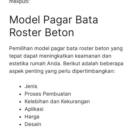
meliputi:
Model Pagar Bata
Roster Beton
Pemilihan model pagar bata roster beton yang
tepat dapat meningkatkan keamanan dan
estetika rumah Anda. Berikut adalah beberapa
aspek penting yang perlu dipertimbangkan:
Jenis
Proses Pembuatan
Kelebihan dan Kekurangan
Aplikasi
Harga
Desain