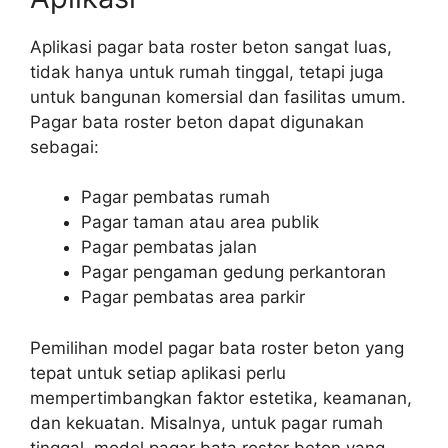
Aplikasi pagar bata roster beton sangat luas,
tidak hanya untuk rumah tinggal, tetapi juga
untuk bangunan komersial dan fasilitas umum.
Pagar bata roster beton dapat digunakan
sebagai:
Pagar pembatas rumah
Pagar taman atau area publik
Pagar pembatas jalan
Pagar pengaman gedung perkantoran
Pagar pembatas area parkir
Pemilihan model pagar bata roster beton yang
tepat untuk setiap aplikasi perlu
mempertimbangkan faktor estetika, keamanan,
dan kekuatan. Misalnya, untuk pagar rumah
tinggal, model pagar bata roster beton yang