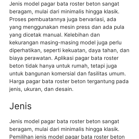
Jenis model pagar bata roster beton sangat
beragam, mulai dari minimalis hingga klasik.
Proses pembuatannya juga bervariasi, ada
yang menggunakan mesin press dan ada pula
yang dicetak manual. Kelebihan dan
kekurangan masing-masing model juga perlu
diperhatikan, seperti kekuatan, daya tahan, dan
biaya perawatan. Aplikasi pagar bata roster
beton tidak hanya untuk rumah, tetapi juga
untuk bangunan komersial dan fasilitas umum.
Harga pagar bata roster beton tergantung pada
jenis, ukuran, dan desain.
Jenis
Jenis model pagar bata roster beton sangat
beragam, mulai dari minimalis hingga klasik.
Pemilihan jenis model pagar bata roster beton