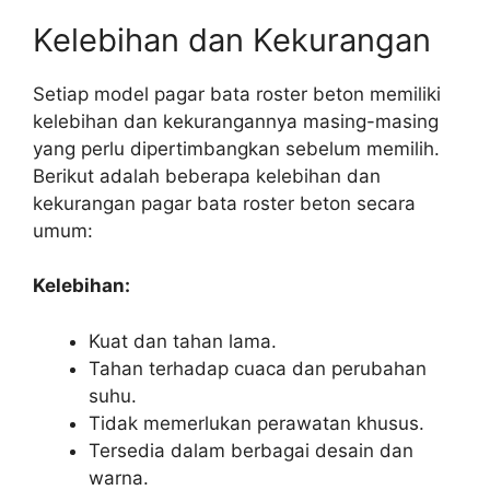
Kelebihan dan Kekurangan
Setiap model pagar bata roster beton memiliki
kelebihan dan kekurangannya masing-masing
yang perlu dipertimbangkan sebelum memilih.
Berikut adalah beberapa kelebihan dan
kekurangan pagar bata roster beton secara
umum:
Kelebihan:
Kuat dan tahan lama.
Tahan terhadap cuaca dan perubahan
suhu.
Tidak memerlukan perawatan khusus.
Tersedia dalam berbagai desain dan
warna.