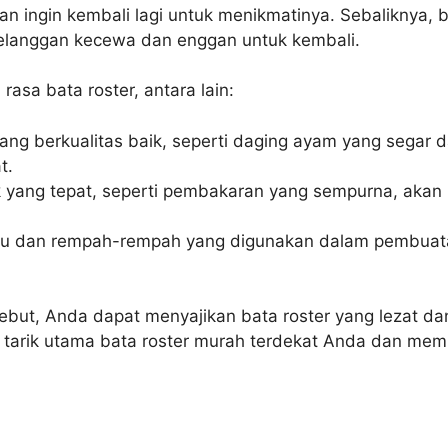
ingin kembali lagi untuk menikmatinya. Sebaliknya, ba
elanggan kecewa dan enggan untuk kembali.
sa bata roster, antara lain:
ang berkualitas baik, seperti daging ayam yang segar
t.
ang tepat, seperti pembakaran yang sempurna, akan 
dan rempah-rempah yang digunakan dalam pembuatan 
sebut, Anda dapat menyajikan bata roster yang lezat
 tarik utama bata roster murah terdekat Anda dan memb