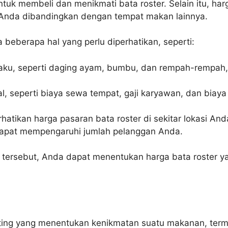
tuk membeli dan menikmati bata roster. Selain itu, har
Anda dibandingkan dengan tempat makan lainnya.
beberapa hal yang perlu diperhatikan, seperti:
ku, seperti daging ayam, bumbu, dan rempah-rempah,
al, seperti biaya sewa tempat, gaji karyawan, dan biaya
atikan harga pasaran bata roster di sekitar lokasi An
a dapat mempengaruhi jumlah pelanggan Anda.
tersebut, Anda dapat menentukan harga bata roster ya
ting yang menentukan kenikmatan suatu makanan, termas