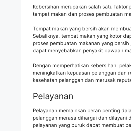
Kebersihan merupakan salah satu faktor 
tempat makan dan proses pembuatan mak
Tempat makan yang bersih akan membuat
Sebaliknya, tempat makan yang kotor da
proses pembuatan makanan yang bersih j
dapat menyebabkan penyakit bawaan m
Dengan memperhatikan kebersihan, pelaku
meningkatkan kepuasan pelanggan dan r
kesehatan pelanggan dan merusak reput
Pelayanan
Pelayanan memainkan peran penting dala
pelanggan merasa dihargai dan dilayani 
pelayanan yang buruk dapat membuat pe