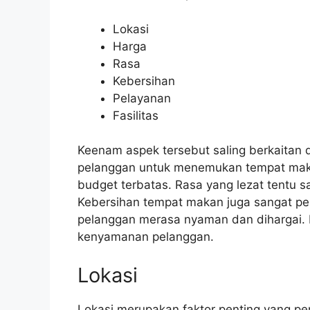
Lokasi
Harga
Rasa
Kebersihan
Pelayanan
Fasilitas
Keenam aspek tersebut saling berkaitan
pelanggan untuk menemukan tempat makan
budget terbatas. Rasa yang lezat tentu s
Kebersihan tempat makan juga sangat p
pelanggan merasa nyaman dan dihargai. F
kenyamanan pelanggan.
Lokasi
Lokasi merupakan faktor penting yang per