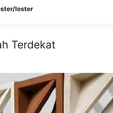
ster/loster
ah Terdekat